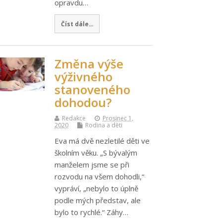
opravdu…
Číst dále...
Změna výše
výživného
stanoveného
dohodou?
Redakce
Prosinec 1,
2020
Rodina a děti
Eva má dvě nezletilé děti ve
školním věku. „S bývalým
manželem jsme se při
rozvodu na všem dohodli,“
vypráví, „nebylo to úplně
podle mých představ, ale
bylo to rychlé.“ Záhy…