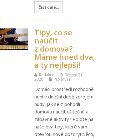
Číst dále...
Tipy, co se
naučit
z domova?
Máme hned dva,
a ty nejlepší!
Redakce
Březen 31,
2020
Pro muže
Domácí prostředí rozhodně
není v dnešní době zdrojem
nudy. Jak se z pohodlí
domova naučit užitečné a
zábavné aktivity? Pojďte na
naše dva tipy, které vám
otevřou nové obzory! Něco,