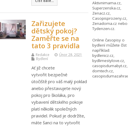
Číst dále...
Aktivnimama.cz
,
Superzenska.cz
,
Zenacz.cz
,
Casopisprozeny.cz
,
Zařizujete
Zenadoma.cz
nebo
Tydenzen.cz
.
dětský pokoj?
Zaměřte se na
Online časopisy o
tato 3 pravidla
bydlení můžete číst
například:
Redakce
Únor 28, 2021
bydlenicz.cz
,
Bydlení
bydlimestylove.cz
,
casopisdumabyt.cz
,
Ať již chcete
domtech.cz
,
vytvořit bezpečné
casopisdumazahrad
útočiště pro váš malý poklad
anebo přestavujete nový
pokoj pro školáka, pro
vybavení dětského pokoje
platí několik společných
pravidel. Pokud je dodržíte,
máte šanci na to vytvořit