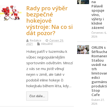
na
Pálavě
Rady pro výběr
spojuje
bezpečné
víno,
výlety i
hokejové
klidné
výstroje: Na co si
zázemí
dát pozor?
Červenec 6,
2026
Redakce
Červen 29,
2021
Aktuálně
ORLEN s
Hokej patří v tuzemsku k
šéfkuch
Romane
vůbec nejpopulárnějším
Stašou
sportovním odvětvím. Mnozí
uvádí na
z vás se mu jistě věnují
trh
limitova
nejen v zimě, ale také v
edici
podobě inline hokeje či
gurmáns
hokejbalu během léta, kdy…
produkt
Stop
Cafe
Číst dále...
Duben 27,
2026