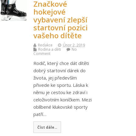
Značkové
hokejové
vybavení zlepší
startovní pozici
vašeho dítěte
Redakce
Únor 2, 2019
Rodina a děti
No
Comment
Rodič, který chce dát dítěti
dobrý startovní dárek do
života, jej především
přivede ke sportu. Láska k
němu je cestou ke zdraví i
celoživotním koníčkem. Mezi
oblíbené klukovské sporty
patří…
Číst dále...