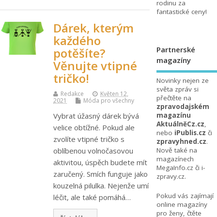
rodinu za
fantastické ceny!
Dárek, kterým
každého
Partnerské
potěšíte?
magazíny
Věnujte vtipné
tričko!
Novinky nejen ze
světa zpráv si
Redakce
Květen 12,
přečtěte na
2021
Móda pro všechny
zpravodajském
Vybrat úžasný dárek bývá
magazínu
AktuálněCz.cz
,
velice obtížné. Pokud ale
nebo
iPublis.cz
či
zvolíte vtipné tričko s
zpravyhned.cz
.
oblíbenou volnočasovou
Nově také na
magazínech
aktivitou, úspěch budete mít
MegaInfo.cz
či
i-
zaručený. Smích funguje jako
zpravy.cz
.
kouzelná pilulka. Nejenže umí
Pokud vás zajímají
léčit, ale také pomáhá…
online magazíny
pro ženy, čtěte