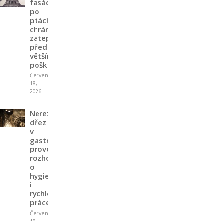
fasády
po
ptácích
chrání
zateplení
před
větším
poškozením
Červen
18,
2026
Nerezový
dřez
v
gastro
provozu
rozhoduje
o
hygieně
i
rychlosti
práce
Červen
18,