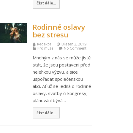
Číst dále...
Rodinné oslavy
bez stresu
Redakce
Březen 2, 2019
Pro muže
No Comment
Mnohým z nás se může jistě
stát, že jsou postaveni před
nelehkou výzvu, a sice
uspořádat společenskou
akci. Ať už se jedná o rodinné
oslavy, svatby či kongresy,
plánování bývá…
Číst dále...