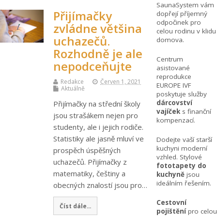
SaunaSystem vám
Přijímačky
dopřejí příjemný
odpočinek pro
zvládne většina
celou rodinu v klidu
uchazečů.
domova.
Rozhodně je ale
Centrum
nepodceňujte
asistované
reprodukce
Redakce
Červen 1, 2021
EUROPE IVF
Aktuálně
poskytuje služby
dárcovství
Přijímačky na střední školy
vajíček
s finanční
jsou strašákem nejen pro
kompenzací.
studenty, ale i jejich rodiče.
Statistiky ale jasně mluví ve
Dodejte vaší starší
kuchyni moderní
prospěch úspěšných
vzhled. Stylové
uchazečů. Přijímačky z
fototapety do
matematiky, češtiny a
kuchyně
jsou
ideálním řešením.
obecných znalostí jsou pro…
Cestovní
Číst dále...
pojištění
pro celou