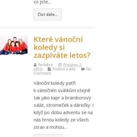
co jste…
Číst dále...
Které vánoční
koledy si
zazpíváte letos?
Redakce
Prosinec 2,
2019
Rodina a děti
No
Comment
Vánoční koledy patří
k vánočním svátkům stejně
tak jako kapr a bramborový
salát, stromeček a dárečky. I
když po dobu adventu se na
nás hrnou koledy ze všech
stran a mohou…