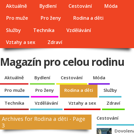
Aktuálně
Bydlení
Cestování
Móda
Pro muže
Pro ženy
Rodina a děti
Služby
Technika
Vzdělávání
Vztahy a sex
Zdraví
Magazín pro celou rodinu
Aktuálně
Bydlení
Cestování
Móda
Pro muže
Pro ženy
Rodina a děti
Služby
Technika
Vzdělávání
Vztahy a sex
Zdraví
Cestování
Archives for Rodina a děti - Page
3
Dovolen