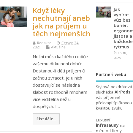
Když léky
Jak
vybírat
nechutnají aneb
vůz bez
jak na průjem u
bariér:
ergonom
těch nejmenších
jistota a
každode
Redakce
Červen 24,
rytmus
2021
Aktuálně
Říjen 18,
Noční můra každého rodiče –
2025
vašemu dítku není dobře.
Dostanou-li děti průjem či
Partneři webu
začnou zvracet, je u nich
dostavující se následná
Stylová bezdrátová
slabost rozhodně mnohem
sluchátka
AirPods
vás příjemně
více viditelná než u
překvapí špičkovou
dospělých. I…
kvalitou zvuku.
Číst dále...
Luxusní
infrasauny
na
míru od firmy