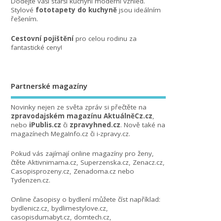
Dodejte vaší starší kuchyni moderní vzhled.
Stylové
fototapety do kuchyně
jsou ideálním
řešením.
Cestovní pojištění
pro celou rodinu za
fantastické ceny!
Partnerské magazíny
Novinky nejen ze světa zpráv si přečtěte na
zpravodajském magazínu AktuálněCz.cz
,
nebo
iPublis.cz
či
zpravyhned.cz
. Nově také na
magazínech
MegaInfo.cz
či
i-zpravy.cz
.
Pokud vás zajímají online magazíny pro ženy,
čtěte
Aktivnimama.cz
,
Superzenska.cz
,
Zenacz.cz
,
Casopisprozeny.cz
,
Zenadoma.cz
nebo
Tydenzen.cz
.
Online časopisy o bydlení můžete číst například:
bydlenicz.cz
,
bydlimestylove.cz
,
casopisdumabyt.cz
,
domtech.cz
,