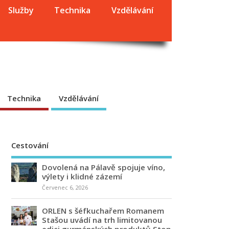
Služby
Technika
Vzdělávání
Technika
Vzdělávání
Cestování
Dovolená na Pálavě spojuje víno,
výlety i klidné zázemí
Červenec 6, 2026
ORLEN s šéfkuchařem Romanem
Stašou uvádí na trh limitovanou
edici gurmánských produktů Stop