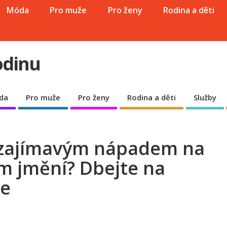
Móda
Pro muže
Pro ženy
Rodina a děti
odinu
da
Pro muže
Pro ženy
Rodina a děti
Služby
e zajímavým nápadem na
ěm jmění? Dbejte na
ce