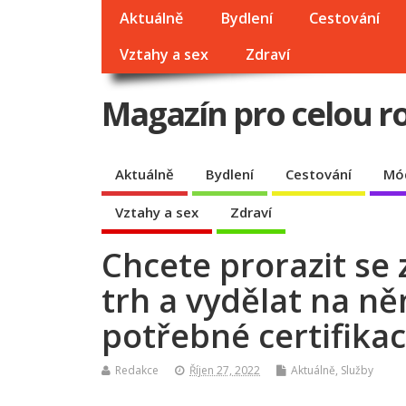
Aktuálně
Bydlení
Cestování
Vztahy a sex
Zdraví
Magazín pro celou r
Aktuálně
Bydlení
Cestování
Mó
Vztahy a sex
Zdraví
Chcete prorazit s
trh a vydělat na n
potřebné certifika
Redakce
Říjen 27, 2022
Aktuálně
,
Služby