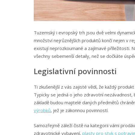
Tuzemský i evropský trh jsou dvě velmi dynamick
množství nejrůznějších produktů končí nejen v re
existují neprozkoumané a zajímavé příležitosti. 
všechny sebemenší detaily, než se dočkáte úspě
Legislativní povinnosti
Ti zkušenější z vás zajisté vědí, že každý produkt
Typicky se jedná o jeho zdravotní nezávadnost, be
základě budou majitelé daných předmětů chráně
výrobků
, jež je zákonnou povinností.
Samozřejmě záleží čistě na kategorii vámi prodáva
zdravotnické vybavení,
plasty pro styk s potravi