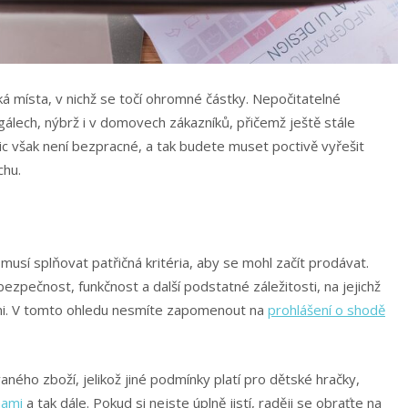
á místa, v nichž se točí ohromné částky. Nepočitatelné
gálech, nýbrž i v domovech zákazníků, přičemž ještě stále
Nic však není bezpracné, a tak budete muset poctivě vyřešit
chu.
 musí splňovat patřičná kritéria, aby se mohl začít prodávat.
zpečnost, funkčnost a další podstatné záležitosti, na jejichž
ni. V tomto ohledu nesmíte zapomenout na
prohlášení o shodě
ného zboží, jelikož jiné podmínky platí pro dětské hračky,
nami
a tak dále. Pokud si nejste úplně jistí, raději se obraťte na