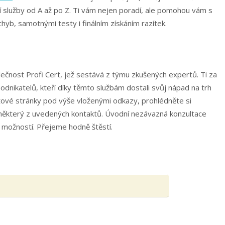
í služby od A až po Z. Ti vám nejen poradí, ale pomohou vám s
yb, samotnými testy i finálním získáním razítek.
ečnost Profi Cert, jež sestává z týmu zkušených expertů. Ti za
odnikatelů, kteří díky těmto službám dostali svůj nápad na trh
tové stránky pod výše vloženými odkazy, prohlédněte si
 některý z uvedených kontaktů. Úvodní nezávazná konzultace
 možností. Přejeme hodně štěstí.