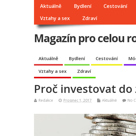
Aktuálně
Bydlení
Cestování
Vztahy a sex
Zdraví
Magazín pro celou r
Aktuálně
Bydlení
Cestování
Mó
Vztahy a sex
Zdraví
Proč investovat do 
Redakce
Prosinec 1, 2017
Aktuálně
No 