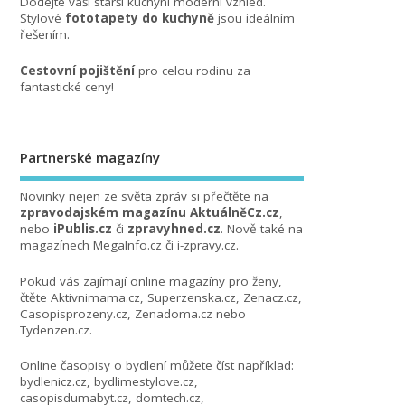
Dodejte vaší starší kuchyni moderní vzhled.
Stylové
fototapety do kuchyně
jsou ideálním
řešením.
Cestovní pojištění
pro celou rodinu za
fantastické ceny!
Partnerské magazíny
Novinky nejen ze světa zpráv si přečtěte na
zpravodajském magazínu AktuálněCz.cz
,
nebo
iPublis.cz
či
zpravyhned.cz
. Nově také na
magazínech
MegaInfo.cz
či
i-zpravy.cz
.
Pokud vás zajímají online magazíny pro ženy,
čtěte
Aktivnimama.cz
,
Superzenska.cz
,
Zenacz.cz
,
Casopisprozeny.cz
,
Zenadoma.cz
nebo
Tydenzen.cz
.
Online časopisy o bydlení můžete číst například:
bydlenicz.cz
,
bydlimestylove.cz
,
casopisdumabyt.cz
,
domtech.cz
,