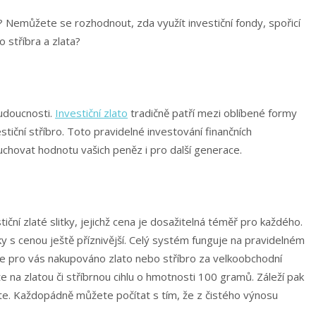
 Nemůžete se rozhodnout, zda využít investiční fondy, spořicí
 stříbra a zlata?
udoucnosti.
Investiční zlato
tradičně patří mezi oblíbené formy
stiční stříbro. Toto pravidelné investování finančních
hovat hodnotu vašich peněz i pro další generace.
tiční zlaté slitky, jejichž cena je dosažitelná téměř pro každého.
ky s cenou ještě příznivější. Celý systém funguje na pravidelném
 je pro vás nakupováno zlato nebo stříbro za velkoobchodní
 na zlatou či stříbrnou cihlu o hmotnosti 100 gramů. Záleží pak
te. Každopádně můžete počítat s tím, že z čistého výnosu