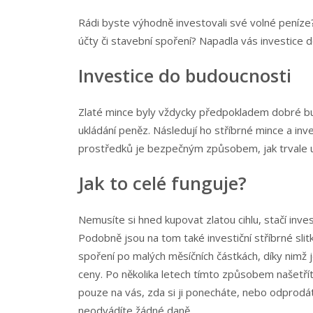
Rádi byste výhodně investovali své volné peníze?
účty či stavební spoření? Napadla vás investice do
Investice do budoucnosti
Zlaté mince byly vždycky předpokladem dobré b
ukládání peněz. Následují ho stříbrné mince a inve
prostředků je bezpečným způsobem, jak trvale uc
Jak to celé funguje?
Nemusíte si hned kupovat zlatou cihlu, stačí inves
Podobně jsou na tom také investiční stříbrné slit
spoření po malých měsíčních částkách, díky nimž
ceny. Po několika letech tímto způsobem našetříte
pouze na vás, zda si ji ponecháte, nebo odprodá
neodvádíte žádné daně.