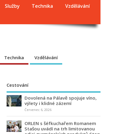
Služby
Technika
Vzdělávání
Technika
Vzdělávání
Cestování
Dovolená na Pálavě spojuje víno,
výlety i klidné zázemí
Červenec 6, 2026
ORLEN s šéfkuchařem Romanem
Stašou uvádí na trh limitovanou
edici gurmánských produktů Stop