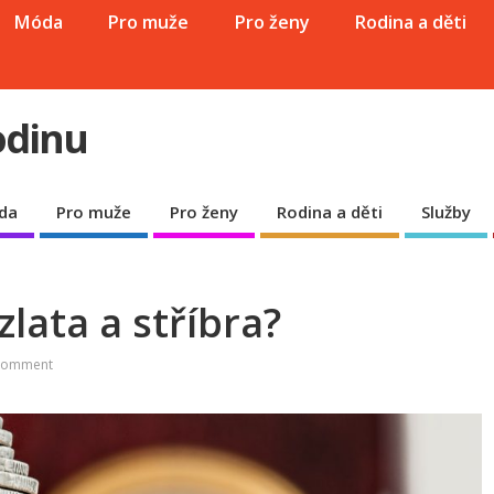
Móda
Pro muže
Pro ženy
Rodina a děti
odinu
da
Pro muže
Pro ženy
Rodina a děti
Služby
zlata a stříbra?
Comment