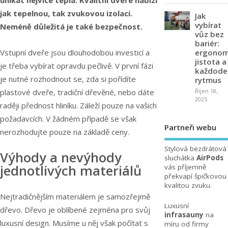
unikat nejvíce tepla. Kvalitní dveře nabízí
jak tepelnou, tak zvukovou izolaci.
Jak
vybírat
Neméně důležitá je také bezpečnost.
vůz bez
bariér:
Vstupní dveře jsou dlouhodobou investicí a
ergonom
jistota a
je třeba vybírat opravdu pečlivě. V první fázi
každode
je nutné rozhodnout se, zda si pořídíte
rytmus
plastové dveře, tradiční dřevěné, nebo dáte
Říjen 18,
2025
raději přednost hliníku. Záleží pouze na vašich
požadavcích. V žádném případě se však
Partneři webu
nerozhodujte pouze na základě ceny.
Stylová bezdrátová
Výhody a nevýhody
sluchátka
AirPods
jednotlivých materiálů
vás příjemně
překvapí špičkovou
kvalitou zvuku.
Nejtradičnějším materiálem je samozřejmě
Luxusní
dřevo. Dřevo je oblíbené zejména pro svůj
infrasauny
na
luxusní design. Musíme u něj však počítat s
míru od firmy