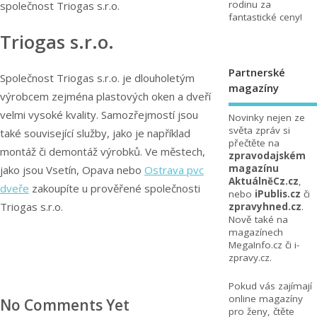
rodinu za
společnost Triogas s.r.o.
fantastické ceny!
Triogas s.r.o.
Partnerské
Společnost Triogas s.r.o. je dlouholetým
magazíny
výrobcem zejména plastových oken a dveří
velmi vysoké kvality. Samozřejmostí jsou
Novinky nejen ze
světa zpráv si
také související služby, jako je například
přečtěte na
montáž či demontáž výrobků. Ve městech,
zpravodajském
magazínu
jako jsou Vsetín, Opava nebo
Ostrava pvc
AktuálněCz.cz
,
dveře
zakoupíte u prověřené společnosti
nebo
iPublis.cz
či
Triogas s.r.o.
zpravyhned.cz
.
Nově také na
magazínech
MegaInfo.cz
či
i-
zpravy.cz
.
Pokud vás zajímají
online magazíny
No Comments Yet
pro ženy, čtěte