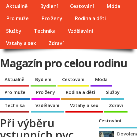
Aktuálně
Bydlení
Cestování
Móda
Pro muže
Pro ženy
Rodina a děti
Služby
Technika
Vzdělávání
Vztahy a sex
Zdraví
Magazín pro celou rodinu
Aktuálně
Bydlení
Cestování
Móda
Pro muže
Pro ženy
Rodina a děti
Služby
Technika
Vzdělávání
Vztahy a sex
Zdraví
Při výběru
Cestování
vstupních pvc
Dovolen