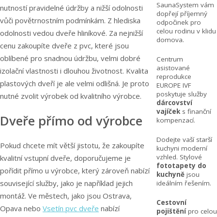
SaunaSystem vám
nutností pravidelné údržby a nižší odolnosti
dopřejí příjemný
vůči povětrnostním podmínkám. Z hlediska
odpočinek pro
celou rodinu v klidu
odolnosti vedou dveře hliníkové. Za nejnižší
domova.
cenu zakoupíte dveře z pvc, které jsou
oblíbené pro snadnou údržbu, velmi dobré
Centrum
asistované
izolační vlastnosti i dlouhou životnost. Kvalita
reprodukce
plastových dveří je ale velmi odlišná. Je proto
EUROPE IVF
poskytuje služby
nutné zvolit výrobek od kvalitního výrobce.
dárcovství
vajíček
s finanční
Dveře přímo od výrobce
kompenzací.
Dodejte vaší starší
Pokud chcete mít větší jistotu, že zakoupíte
kuchyni moderní
vzhled. Stylové
kvalitní vstupní dveře, doporučujeme je
fototapety do
pořídit přímo u výrobce, který zároveň nabízí
kuchyně
jsou
související služby, jako je například jejich
ideálním řešením.
montáž. Ve městech, jako jsou Ostrava,
Cestovní
Opava nebo
Vsetín pvc dveře
nabízí
pojištění
pro celou