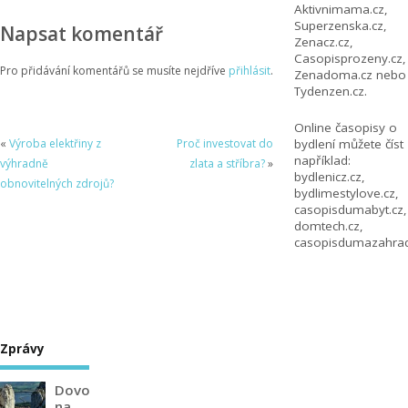
Aktivnimama.cz
,
Superzenska.cz
,
Napsat komentář
Zenacz.cz
,
Casopisprozeny.cz
,
Pro přidávání komentářů se musíte nejdříve
přihlásit
.
Zenadoma.cz
nebo
Tydenzen.cz
.
Online časopisy o
«
Výroba elektřiny z
Proč investovat do
bydlení můžete číst
například:
výhradně
zlata a stříbra?
»
bydlenicz.cz
,
obnovitelných zdrojů?
bydlimestylove.cz
,
casopisdumabyt.cz
,
domtech.cz
,
casopisdumazahrad
Zprávy
Dovolená
na