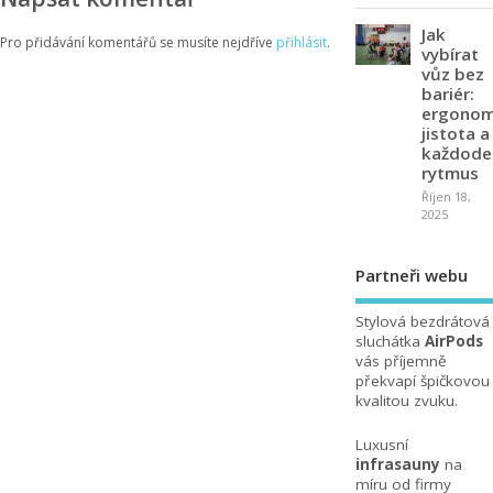
Jak
Pro přidávání komentářů se musíte nejdříve
přihlásit
.
vybírat
vůz bez
bariér:
ergonom
jistota a
každode
rytmus
Říjen 18,
2025
Partneři webu
Stylová bezdrátová
sluchátka
AirPods
vás příjemně
překvapí špičkovou
kvalitou zvuku.
Luxusní
infrasauny
na
míru od firmy