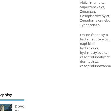
Aktivnimama.cz
,
Superzenska.cz
,
Zenacz.cz
,
Casopisprozeny.cz
,
Zenadoma.cz
nebo
Tydenzen.cz
.
Online časopisy o
bydlení můžete číst
například:
bydlenicz.cz
,
bydlimestylove.cz
,
casopisdumabyt.cz
,
domtech.cz
,
casopisdumazahrad
Zprávy
Dovolená
na