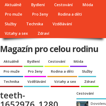
Aktuálně
Bydlení
Cestování
Móda
Pro muže
Pro ženy
Rodina a děti
Služby
Technika
Vzdělávání
Vztahy a sex
Zdraví
Magazín pro celou rodinu
Aktuálně
Bydlení
Cestování
Móda
Pro muže
Pro ženy
Rodina a děti
Služby
Technika
Vzdělávání
Vztahy a sex
Zdraví
teeth-
Cestování
1652976_1280
Dovolen