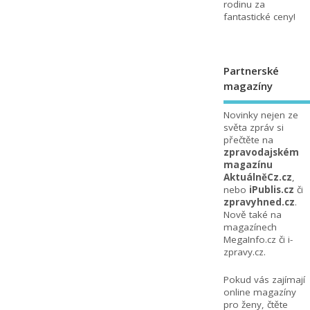
rodinu za
fantastické ceny!
Partnerské
magazíny
Novinky nejen ze
světa zpráv si
přečtěte na
zpravodajském
magazínu
AktuálněCz.cz
,
nebo
iPublis.cz
či
zpravyhned.cz
.
Nově také na
magazínech
MegaInfo.cz
či
i-
zpravy.cz
.
Pokud vás zajímají
online magazíny
pro ženy, čtěte