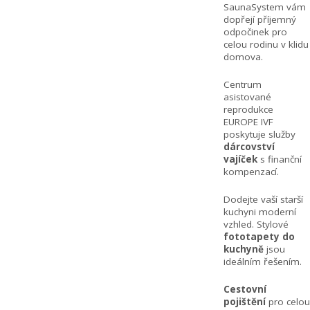
SaunaSystem vám
dopřejí příjemný
odpočinek pro
celou rodinu v klidu
domova.
Centrum
asistované
reprodukce
EUROPE IVF
poskytuje služby
dárcovství
vajíček
s finanční
kompenzací.
Dodejte vaší starší
kuchyni moderní
vzhled. Stylové
fototapety do
kuchyně
jsou
ideálním řešením.
Cestovní
pojištění
pro celou