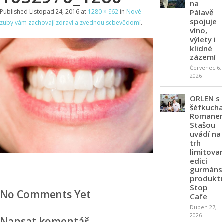
na
Pálavě
Published
Listopad 24, 2016
at
1280 × 962
in
Nové
spojuje
zuby vám zachovají zdraví a zvednou sebevědomí
.
víno,
výlety i
klidné
zázemí
Červenec 6,
2026
ORLEN s
šéfkuch
Romane
Stašou
uvádí na
trh
limitova
edici
gurmáns
produkt
Stop
No Comments Yet
Cafe
Duben 27,
2026
Napsat komentář