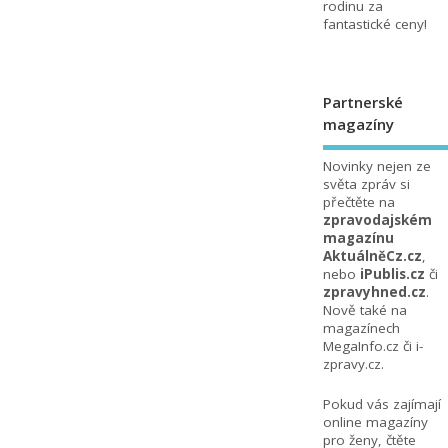
rodinu za
fantastické ceny!
Partnerské
magazíny
Novinky nejen ze
světa zpráv si
přečtěte na
zpravodajském
magazínu
AktuálněCz.cz
,
nebo
iPublis.cz
či
zpravyhned.cz
.
Nově také na
magazínech
MegaInfo.cz
či
i-
zpravy.cz
.
Pokud vás zajímají
online magazíny
pro ženy, čtěte