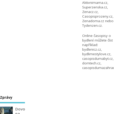
Aktivnimama.cz
,
Superzenska.cz
,
Zenacz.cz
,
Casopisprozeny.cz
,
Zenadoma.cz
nebo
Tydenzen.cz
.
Online časopisy o
bydlení můžete číst
například:
bydlenicz.cz
,
bydlimestylove.cz
,
casopisdumabyt.cz
,
domtech.cz
,
casopisdumazahrad
Zprávy
Dovolená
na