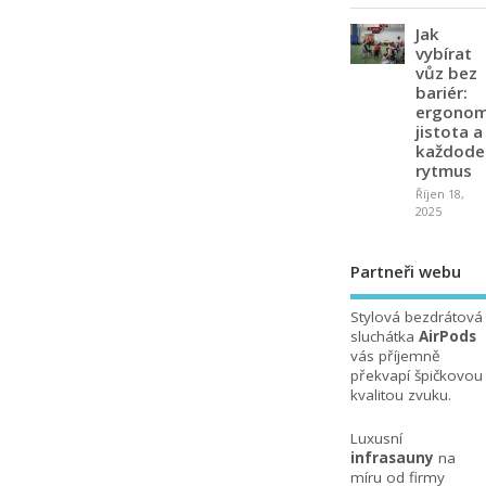
Jak
vybírat
vůz bez
bariér:
ergonom
jistota a
každode
rytmus
Říjen 18,
2025
Partneři webu
Stylová bezdrátová
sluchátka
AirPods
vás příjemně
překvapí špičkovou
kvalitou zvuku.
Luxusní
infrasauny
na
míru od firmy