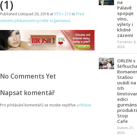
(1)
na
Pálavě
spojuje
Published
Listopad 26, 2018
at
970 × 210
in
Před
víno,
zimními plískanicemi posilte organismus
.
výlety i
klidné
zázemí
Červenec 6,
2026
ORLEN s
šéfkuch
Romane
No Comments Yet
Stašou
uvádí na
trh
Napsat komentář
limitova
edici
gurmáns
Pro přidávání komentářů se musíte nejdříve
přihlásit
.
produkt
Stop
Cafe
Duben 27,
2026