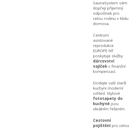
SaunaSystem vám
dopřejí příjemný
odpočinek pro
celou rodinu v klidu
domova.
Centrum
asistované
reprodukce
EUROPE IVF
poskytuje služby
dárcovství
vajíček
s finanční
kompenzací.
Dodejte vaší starší
kuchyni moderní
vzhled. Stylové
fototapety do
kuchyně
jsou
ideálním řešením.
Cestovní
pojištění
pro celou