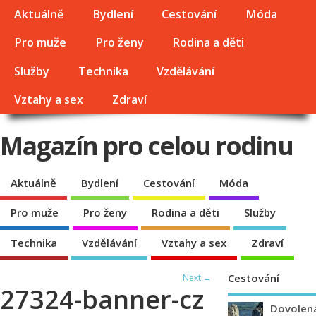
Aktuálně
Bydlení
Cestování
Móda
Pro muže
Pro ženy
Rodina a děti
Služby
Technika
Vzdělávání
Vztahy a sex
Zdraví
Magazín pro celou rodinu
Aktuálně
Bydlení
Cestování
Móda
Pro muže
Pro ženy
Rodina a děti
Služby
Technika
Vzdělávání
Vztahy a sex
Zdraví
Cestování
Next →
27324-banner-cz
Dovolen