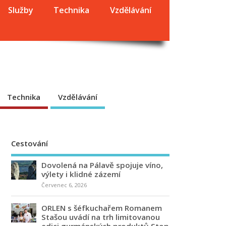
Služby
Technika
Vzdělávání
Technika
Vzdělávání
Cestování
Dovolená na Pálavě spojuje víno,
výlety i klidné zázemí
Červenec 6, 2026
ORLEN s šéfkuchařem Romanem
Stašou uvádí na trh limitovanou
edici gurmánských produktů Stop