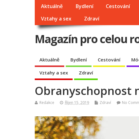
Aktuálně
Bydlení
Cestování
Vztahy a sex
Zdraví
Magazín pro celou r
Aktuálně
Bydlení
Cestování
Mó
Vztahy a sex
Zdraví
Obranyschopnost 
Redakce
Říjen 15, 2019
Zdraví
No Comm