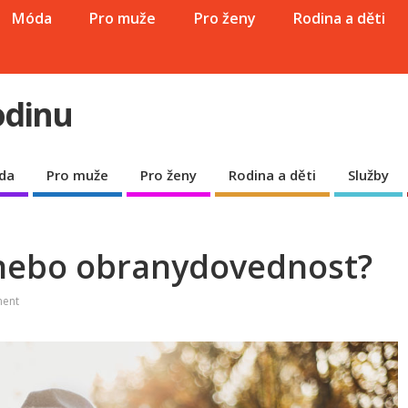
Móda
Pro muže
Pro ženy
Rodina a děti
odinu
da
Pro muže
Pro ženy
Rodina a děti
Služby
nebo obranydovednost?
ent