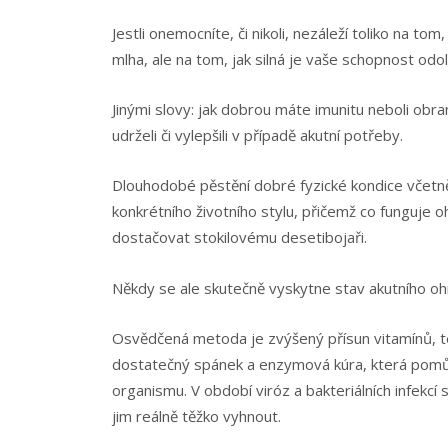
Jestli onemocníte, či nikoli, nezáleží toliko na tom, 
mlha, ale na tom, jak silná je vaše schopnost odol
Jinými slovy: jak dobrou máte imunitu neboli obr
udrželi či vylepšili v případě akutní potřeby.
Dlouhodobé pěstění dobré fyzické kondice včetně 
konkrétního životního stylu, přičemž co funguje 
dostačovat stokilovému desetibojaři.
Někdy se ale skutečně vyskytne stav akutního ohr
Osvědčená metoda je zvýšený přísun vitamínů, te
dostatečný spánek a enzymová kúra, která pomů
organismu. V období viróz a bakteriálních infekc
jim reálně těžko vyhnout.