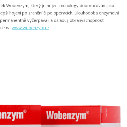
 lék Wobenzym, který je nejen imunology doporučován jako
a lepší hojení po zranění či po operacích. Dlouhodobá enzymová
ré permanentně vyčerpávají a oslabují obranyschopnost
íce na
www.wobenzym.cz
.