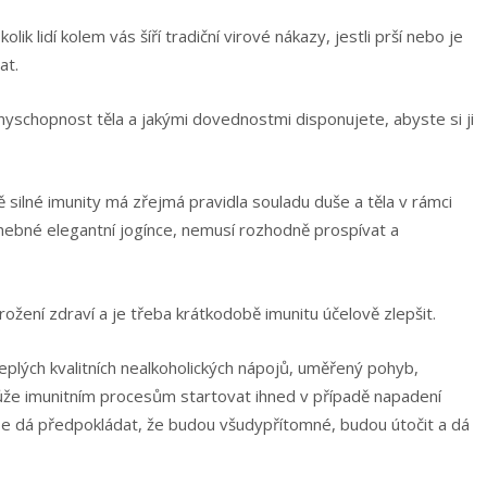
kolik lidí kolem vás šíří tradiční virové nákazy, jestli prší nebo je
at.
anyschopnost těla a jakými dovednostmi disponujete, abyste si ji
silné imunity má zřejmá pravidla souladu duše a těla v rámci
ohebné elegantní jogínce, nemusí rozhodně prospívat a
ožení zdraví a je třeba krátkodobě imunitu účelově zlepšit.
plých kvalitních nealkoholických nápojů, uměřený pohyb,
že imunitním procesům startovat ihned v případě napadení
í se dá předpokládat, že budou všudypřítomné, budou útočit a dá