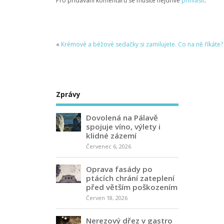
Pro přidávání komentářů se musíte nejdříve
přihlásit
.
«
Krémové a béžové sedačky si zamilujete. Co na ně říkáte?
Zprávy
Dovolená na Pálavě
spojuje víno, výlety i
klidné zázemí
Červenec 6, 2026
Oprava fasády po
ptácích chrání zateplení
před větším poškozením
Červen 18, 2026
Nerezový dřez v gastro