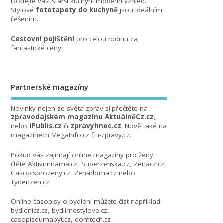
Dodejte vaší starší kuchyni moderní vzhled.
Stylové
fototapety do kuchyně
jsou ideálním
řešením.
Cestovní pojištění
pro celou rodinu za
fantastické ceny!
Partnerské magazíny
Novinky nejen ze světa zpráv si přečtěte na
zpravodajském magazínu AktuálněCz.cz
,
nebo
iPublis.cz
či
zpravyhned.cz
. Nově také na
magazínech
MegaInfo.cz
či
i-zpravy.cz
.
Pokud vás zajímají online magazíny pro ženy,
čtěte
Aktivnimama.cz
,
Superzenska.cz
,
Zenacz.cz
,
Casopisprozeny.cz
,
Zenadoma.cz
nebo
Tydenzen.cz
.
Online časopisy o bydlení můžete číst například:
bydlenicz.cz
,
bydlimestylove.cz
,
casopisdumabyt.cz
,
domtech.cz
,