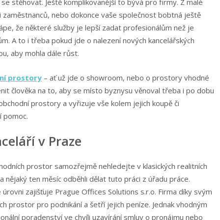
ž se stěhovat. Ještě komplikovanější to bývá pro firmy. Z malé
kami zaměstnanců, nebo dokonce vaše společnost bobtná ještě
ápe, že některé služby je lepší zadat profesionálům než je
. A to i třeba pokud jde o nalezení nových kancelářských
ou, aby mohla dále růst.
ní prostory
– ať už jde o showroom, nebo o prostory vhodné
nit člověka na to, aby se místo byznysu věnoval třeba i po dobu
bchodní prostory a vyřizuje vše kolem jejich koupě či
ní pomoc.
celáří v Praze
odních prostor samozřejmě nehledejte v klasických realitních
 na nějaký ten měsíc odběhli dělat tuto práci z úřadu práce.
rovni zajišťuje Prague Offices Solutions s.r.o. Firma díky svým
rostor pro podnikání a šetří jejich peníze. Jednak vhodným
ionální poradenství ve chvíli uzavírání smluv o pronájmu nebo