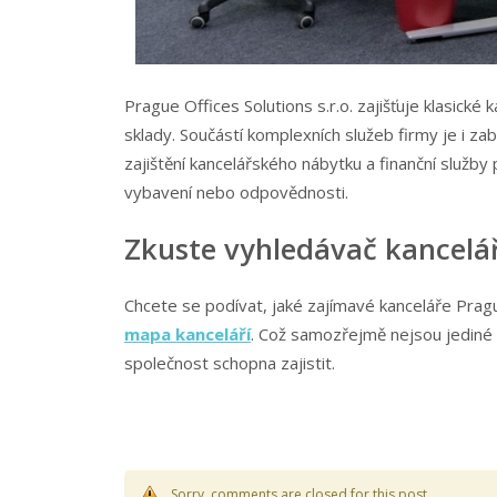
Prague Offices Solutions s.r.o. zajišťuje klasické k
sklady. Součástí komplexních služeb firmy je i z
zajištění kancelářského nábytku a finanční služby 
vybavení nebo odpovědnosti.
Zkuste vyhledávač kancelář
Chcete se podívat, jaké zajímavé kanceláře Prague 
mapa kanceláří
. Což samozřejmě nejsou jediné p
společnost schopna zajistit.
Sorry, comments are closed for this post