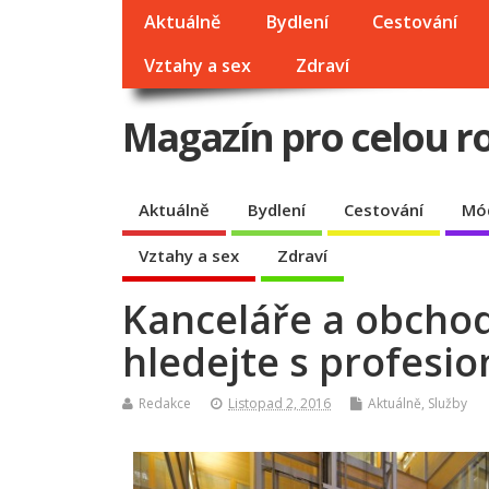
Aktuálně
Bydlení
Cestování
Vztahy a sex
Zdraví
Magazín pro celou r
Aktuálně
Bydlení
Cestování
Mó
Vztahy a sex
Zdraví
Kanceláře a obchod
hledejte s profesio
Redakce
Listopad 2, 2016
Aktuálně
,
Služby