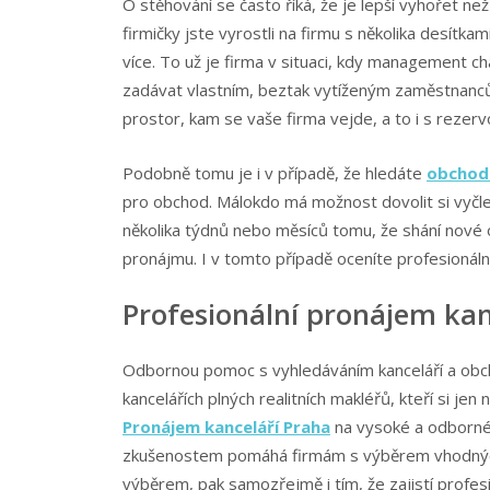
O stěhování se často říká, že je lepší vyhořet ne
firmičky jste vyrostli na firmu s několika desít
více. To už je firma v situaci, kdy management ch
zadávat vlastním, beztak vytíženým zaměstnancům
prostor, kam se vaše firma vejde, a to i s rezerv
Podobně tomu je i v případě, že hledáte
obchod
pro obchod. Málokdo má možnost dovolit si vyčle
několika týdnů nebo měsíců tomu, že shání nové o
pronájmu. I v tomto případě oceníte profesionál
Profesionální pronájem kan
Odbornou pomoc s vyhledáváním kanceláří a obch
kancelářích plných realitních makléřů, kteří si jen
Pronájem kanceláří Praha
na vysoké a odborné ú
zkušenostem pomáhá firmám s výběrem vhodných p
výběrem, pak samozřejmě i tím, že zajistí profes