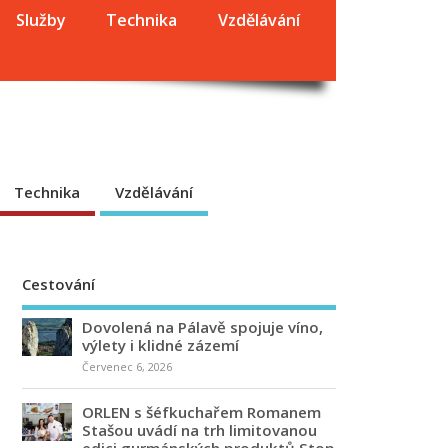
Služby
Technika
Vzdělávání
Technika
Vzdělávání
Cestování
Dovolená na Pálavě spojuje víno,
výlety i klidné zázemí
Červenec 6, 2026
ORLEN s šéfkuchařem Romanem
Stašou uvádí na trh limitovanou
edici gurmánských produktů Stop