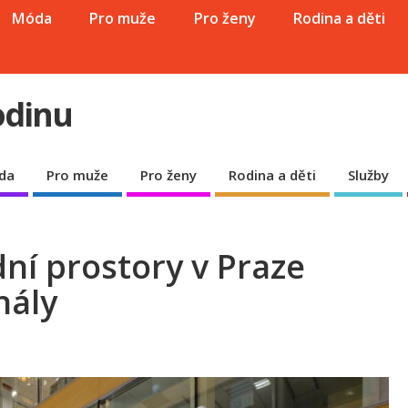
Móda
Pro muže
Pro ženy
Rodina a děti
odinu
da
Pro muže
Pro ženy
Rodina a děti
Služby
ní prostory v Praze
nály