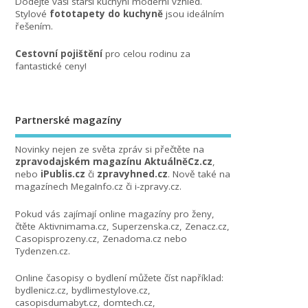
Dodejte vaší starší kuchyni moderní vzhled.
Stylové
fototapety do kuchyně
jsou ideálním
řešením.
Cestovní pojištění
pro celou rodinu za
fantastické ceny!
Partnerské magazíny
Novinky nejen ze světa zpráv si přečtěte na
zpravodajském magazínu AktuálněCz.cz
,
nebo
iPublis.cz
či
zpravyhned.cz
. Nově také na
magazínech
MegaInfo.cz
či
i-zpravy.cz
.
Pokud vás zajímají online magazíny pro ženy,
čtěte
Aktivnimama.cz
,
Superzenska.cz
,
Zenacz.cz
,
Casopisprozeny.cz
,
Zenadoma.cz
nebo
Tydenzen.cz
.
Online časopisy o bydlení můžete číst například:
bydlenicz.cz
,
bydlimestylove.cz
,
casopisdumabyt.cz
,
domtech.cz
,